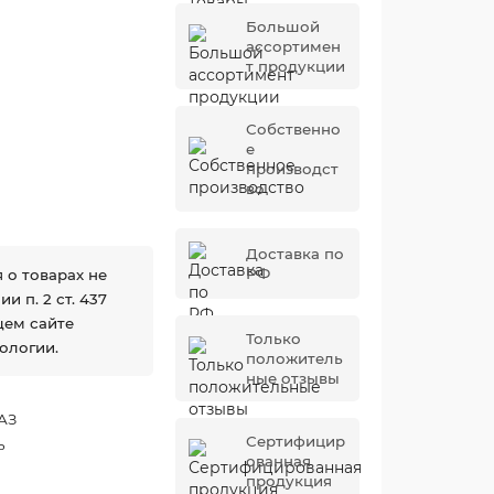
Большой
ассортимен
т продукции
Собственно
е
производст
во
Доставка по
РФ
 о товарах не
 п. 2 ст. 437
щем сайте
Только
ологии.
положитель
ные отзывы
АЗ
Сертифицир
ь
ованная
продукция