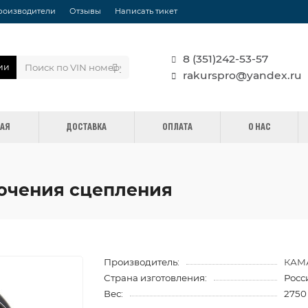
роизводители
Отзывы
Написать тикет
8 (351)242-53-57
ии
rakurspro@yandex.ru
НАЯ
ДОСТАВКА
ОПЛАТА
О НАС
лючения сцепления
Производитель:
КАМ
Страна изготовления:
Росс
Вес:
2750