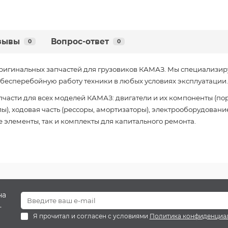
зывы
Вопрос-ответ
0
0
ригинальных запчастей для грузовиков КАМАЗ. Мы специализир
есперебойную работу техники в любых условиях эксплуатации.
части для всех моделей КАМАЗ: двигатели и их компоненты (пор
), ходовая часть (рессоры, амортизаторы), электрооборудование
 элементы, так и комплекты для капитального ремонта.
на
.
Я прочитал и согласен с условиями
Политика конфиденциа