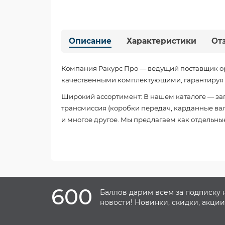
Описание
Характеристики
От
Компания Ракурс Про — ведущий поставщик о
качественными комплектующими, гарантируя б
Широкий ассортимент: В нашем каталоге — зап
трансмиссия (коробки передач, карданные валы
и многое другое. Мы предлагаем как отдельные
600
Баллов дарим всем за подписку 
новости! Новинки, скидки, акции