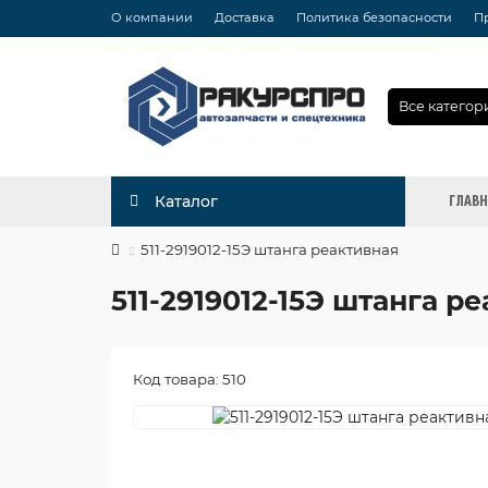
О компании
Доставка
Политика безопасности
П
Все категор
ГЛАВ
Каталог
511-2919012-15Э штанга реактивная
511-2919012-15Э штанга р
Код товара: 510