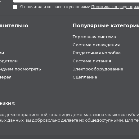
.
Я прочитал и согласен с условиями
Политика конфиденциа
лнительно
Популярные категори
Тормозная система
Система охлаждения
ии
Раздаточная коробка
одители
Система питания
ндуем посмотреть
Электрооборудование
лерея
Сцепление
хники ©
тся демонстрационной, страницы демо-магазина являются публ
ых данных, вы добровольно делаете их общедоступными. Для т