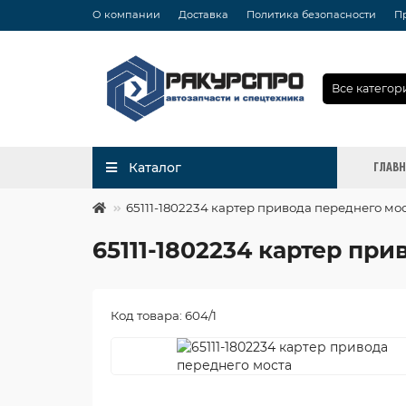
О компании
Доставка
Политика безопасности
П
Все категор
ГЛАВ
Каталог
65111-1802234 картер привода переднего мо
65111-1802234 картер пр
Код товара: 604/1