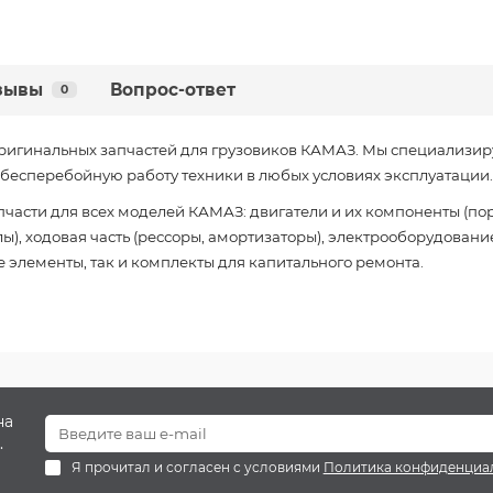
зывы
Вопрос-ответ
0
ригинальных запчастей для грузовиков КАМАЗ. Мы специализир
есперебойную работу техники в любых условиях эксплуатации.
части для всех моделей КАМАЗ: двигатели и их компоненты (пор
), ходовая часть (рессоры, амортизаторы), электрооборудование
 элементы, так и комплекты для капитального ремонта.
на
.
Я прочитал и согласен с условиями
Политика конфиденциа