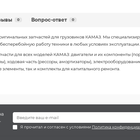
зывы
Вопрос-ответ
0
0
ригинальных запчастей для грузовиков КАМАЗ. Мы специализир
есперебойную работу техники в любых условиях эксплуатации.
части для всех моделей КАМАЗ: двигатели и их компоненты (пор
), ходовая часть (рессоры, амортизаторы), электрооборудование
 элементы, так и комплекты для капитального ремонта.
на
.
Я прочитал и согласен с условиями
Политика конфиденциа