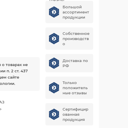
Большой
ассортимент
продукции
Собственное
производств
о
Доставка по
 о товарах не
РФ
 п. 2 ст. 437
щем сайте
Только
ологии.
положитель
ные отзывы
АЗ
ь
Сертифицир
ованная
продукция