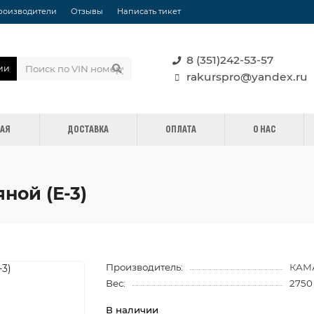
роизводители
Отзывы
Написать тикет
8 (351)242-53-57
ии
rakurspro@yandex.ru
НАЯ
ДОСТАВКА
ОПЛАТА
О НАС
ной (Е-3)
Производитель:
КАМ
Вес:
2750
В наличии