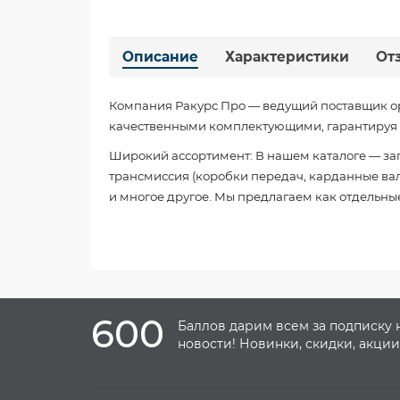
Описание
Характеристики
От
Компания Ракурс Про — ведущий поставщик о
качественными комплектующими, гарантируя б
Широкий ассортимент: В нашем каталоге — зап
трансмиссия (коробки передач, карданные валы
и многое другое. Мы предлагаем как отдельные
600
Баллов дарим всем за подписку 
новости! Новинки, скидки, акции