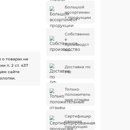
Большой
ассортимен
т продукции
Собственно
е
производст
во
 о товарах не
 п. 2 ст. 437
Доставка по
щем сайте
РФ
ологии.
Только
положитель
ные отзывы
Сертифицир
ованная
продукция