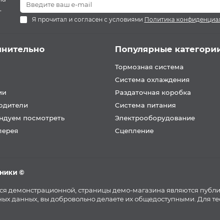
.
Я прочитал и согласен с условиями
Политика конфиденциа
лнительно
Популярные категори
Тормозная система
Система охлаждения
ии
Раздаточная коробка
одители
Система питания
ндуем посмотреть
Электрооборудование
лерея
Сцепление
хники ©
тся демонстрационной, страницы демо-магазина являются публ
ых данных, вы добровольно делаете их общедоступными. Для т