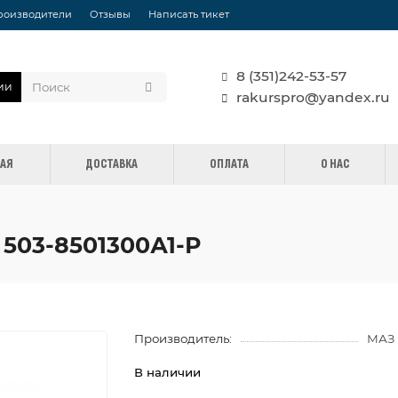
роизводители
Отзывы
Написать тикет
8 (351)242-53-57
ии
rakurspro@yandex.ru
НАЯ
ДОСТАВКА
ОПЛАТА
О НАС
503-8501300А1-Р
Производитель:
МАЗ
В наличии