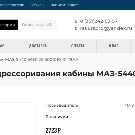
роизводители
Отзывы
Написать тикет
8 (351)242-53-57
тегории
rakurspro@yandex.ru
НАЯ
ДОСТАВКА
ОПЛАТА
О НАС
ы МАЗ-5440,6430 20.5001010-10 ГЗАА
дрессоривания кабины МАЗ-5440,
Производитель:
МАЗ
В наличии
2723 Р