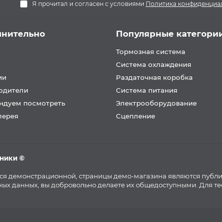
Я прочитал и согласен с условиями
Политика конфиденциа
лнительно
Популярные категори
Тормозная система
Система охлаждения
ии
Раздаточная коробка
одители
Система питания
ндуем посмотреть
Электрооборудование
лерея
Сцепление
хники ©
тся демонстрационной, страницы демо-магазина являются публ
ых данных, вы добровольно делаете их общедоступными. Для т