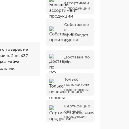
ассортимен
т продукции
Собственно
е
производст
во
 о товарах не
 п. 2 ст. 437
Доставка по
щем сайте
РФ
ологии.
Только
положитель
ные отзывы
Сертифицир
ованная
продукция