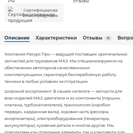
Сертифицирова
нная продукция
Описание
Характеристики
Отзывы
Вопро
0
Компания Ракурс Про — ведущий поставщик оригинальных
запчастей для грузовиков МАЗ. Мы специализируемся на
обеспечении автопарков качественными
комплектующими, гарантируя бесперебойную работу
техники в любых условиях эксплуатации.
Широкий ассортимент: В нашем каталоге — запчасти для
всех моделей МАЗ: двигатели и их компоненты (поршни,
клапаны, турбонагнетатели), трансмиссия (коробки
передач, карданные валы), ходовая часть (рессоры,
амортизаторы), электрооборудование (генераторы,
аккумуляторы), кузовные детали и многое другое. Мы
предлагаем как отдельные элементы, так и комплекты для