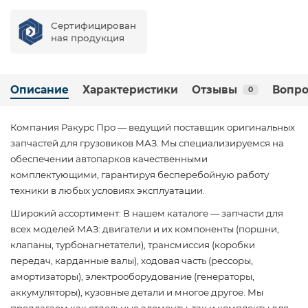
Сертифицирован
ная продукция
Описание
Характеристики
Отзывы
Вопро
0
Компания Ракурс Про — ведущий поставщик оригинальных
запчастей для грузовиков МАЗ. Мы специализируемся на
обеспечении автопарков качественными
комплектующими, гарантируя бесперебойную работу
техники в любых условиях эксплуатации.
Широкий ассортимент: В нашем каталоге — запчасти для
всех моделей МАЗ: двигатели и их компоненты (поршни,
клапаны, турбонагнетатели), трансмиссия (коробки
передач, карданные валы), ходовая часть (рессоры,
амортизаторы), электрооборудование (генераторы,
аккумуляторы), кузовные детали и многое другое. Мы
предлагаем как отдельные элементы, так и комплекты для