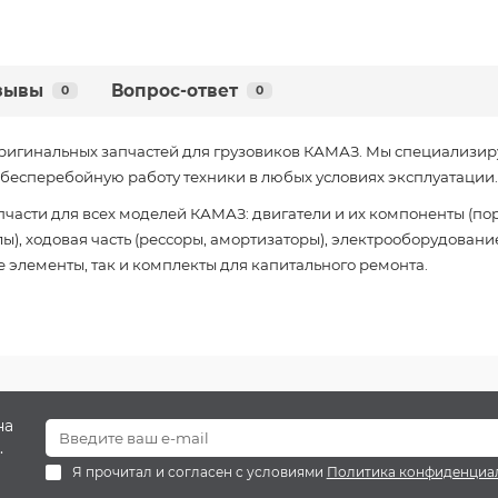
зывы
Вопрос-ответ
0
0
ригинальных запчастей для грузовиков КАМАЗ. Мы специализир
есперебойную работу техники в любых условиях эксплуатации.
части для всех моделей КАМАЗ: двигатели и их компоненты (пор
), ходовая часть (рессоры, амортизаторы), электрооборудование
 элементы, так и комплекты для капитального ремонта.
на
.
Я прочитал и согласен с условиями
Политика конфиденциа