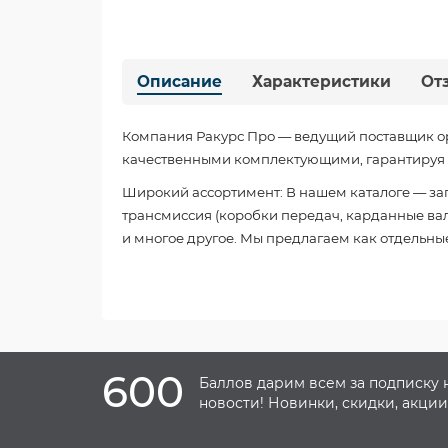
Описание
Характеристики
От
Компания Ракурс Про — ведущий поставщик о
качественными комплектующими, гарантируя б
Широкий ассортимент: В нашем каталоге — зап
трансмиссия (коробки передач, карданные валы
и многое другое. Мы предлагаем как отдельные
600
Баллов дарим всем за подписку 
новости! Новинки, скидки, акции