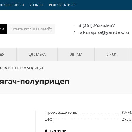
роизводители
Отзывы
Написать тикет
8 (351)242-53-57
ии
rakurspro@yandex.ru
НАЯ
ДОСТАВКА
ОПЛАТА
О НАС
бель тягач-полуприцеп
 тягач-полуприцеп
Производитель:
КАМ
Вес:
2750
В наличии