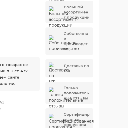
Большой
ассортимен
т продукции
Собственно
е
производст
во
 о товарах не
Доставка по
 п. 2 ст. 437
РФ
щем сайте
ологии.
Только
положитель
ные отзывы
АЗ
ь
Сертифицир
ованная
продукция