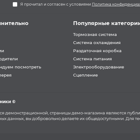
Я прочитал и согласен с условиями
Политика конфиденциа
лнительно
Популярные категори
Тормозная система
Система охлаждения
ии
Раздаточная коробка
одители
Система питания
ндуем посмотреть
Электрооборудование
лерея
Сцепление
хники ©
тся демонстрационной, страницы демо-магазина являются публ
ых данных, вы добровольно делаете их общедоступными. Для т