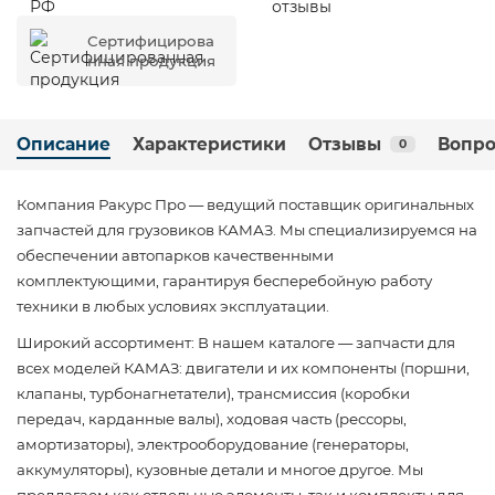
Сертифицирова
нная продукция
Описание
Характеристики
Отзывы
Вопро
0
Компания Ракурс Про — ведущий поставщик оригинальных
запчастей для грузовиков КАМАЗ. Мы специализируемся на
обеспечении автопарков качественными
комплектующими, гарантируя бесперебойную работу
техники в любых условиях эксплуатации.
Широкий ассортимент: В нашем каталоге — запчасти для
всех моделей КАМАЗ: двигатели и их компоненты (поршни,
клапаны, турбонагнетатели), трансмиссия (коробки
передач, карданные валы), ходовая часть (рессоры,
амортизаторы), электрооборудование (генераторы,
аккумуляторы), кузовные детали и многое другое. Мы
предлагаем как отдельные элементы, так и комплекты для