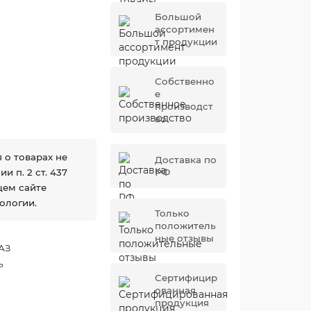
Большой
ассортимен
т продукции
Собственно
е
производст
во
 о товарах не
Доставка по
 п. 2 ст. 437
РФ
щем сайте
ологии.
Только
положитель
ные отзывы
АЗ
ь
Сертифицир
ованная
продукция