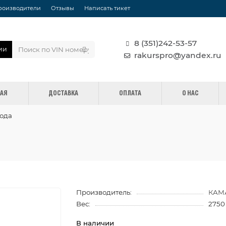
роизводители
Отзывы
Написать тикет
8 (351)242-53-57
ии
rakurspro@yandex.ru
НАЯ
ДОСТАВКА
ОПЛАТА
О НАС
вода
Производитель:
КАМ
Вес:
2750
В наличии