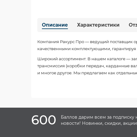
Описание
Характеристики
От
Компания Ракурс Про — ведущий поставщик о
качественными комплектующими, гарантируя б
Широкий ассортимент: В нашем каталоге — зап
трансмиссия (коробки передач, карданные валы
и многое другое. Мы предлагаем как отдельные
600
Баллов дарим всем за подписку 
новости! Новинки, скидки, акции