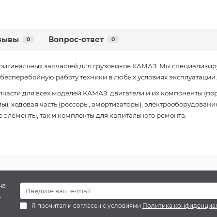
зывы
Вопрос-ответ
0
0
ригинальных запчастей для грузовиков КАМАЗ. Мы специализир
есперебойную работу техники в любых условиях эксплуатации.
части для всех моделей КАМАЗ: двигатели и их компоненты (пор
), ходовая часть (рессоры, амортизаторы), электрооборудование
 элементы, так и комплекты для капитального ремонта.
на
.
Я прочитал и согласен с условиями
Политика конфиденциа