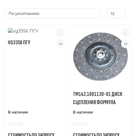
оригинальные запчасти, которые гарантируют
долговечность и стабильную работу сцепления в
любых условиях эксплуатации. Благодаря
широкому выбору и оперативной доставке вы
сможете быстро подобрать необходимые детали,
минимизируя простой техники. РакурсПро —
качество и надежность для вашего КАМАЗ!
VG3356 ПГУ
ТМ142.1601130-01 ДИСК
СЦЕПЛЕНИЯ ФОРМУЛА
В наличии
В наличии
СТОИМОСТЬ ПО ЗАПРОСУ
СТОИМОСТЬ ПО ЗАПРОСУ