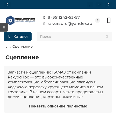
8 (351)242-53-57
rakurspro@yandex.ru
Каталог
Сцепление
Сцепление
Запчасти к сцеплению КАМАЗ от компании
РакурсПро — это высококачественные
комплектующие, обеспечивающие плавную и
надежную передачу крутящего момента в вашем
грузовике. В нашем ассортименте представлены
диски сцепления, корзины, выжимные
подшипники, вилки, тросы, гидроцилиндры и
Показать описание полностью
Показать описание полностью
другие детали, изготовленные по строгим
заводским стандартам. Мы предлагаем как