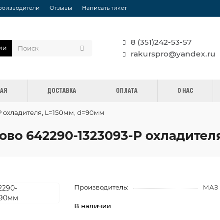
роизводители
Отзывы
Написать тикет
8 (351)242-53-57
ии
rakurspro@yandex.ru
НАЯ
ДОСТАВКА
ОПЛАТА
О НАС
Р охладителя, L=150мм, d=90мм
ково 642290-1323093-Р охладител
Производитель:
МАЗ
В наличии