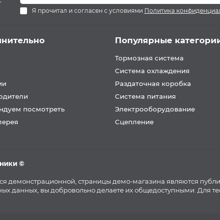
.
Я прочитал и согласен с условиями
Политика конфиденциа
лнительно
Популярные категори
Тормозная система
Система охлаждения
ии
Раздаточная коробка
одители
Система питания
ндуем посмотреть
Электрооборудование
лерея
Сцепление
хники ©
тся демонстрационной, страницы демо-магазина являются публ
ых данных, вы добровольно делаете их общедоступными. Для т