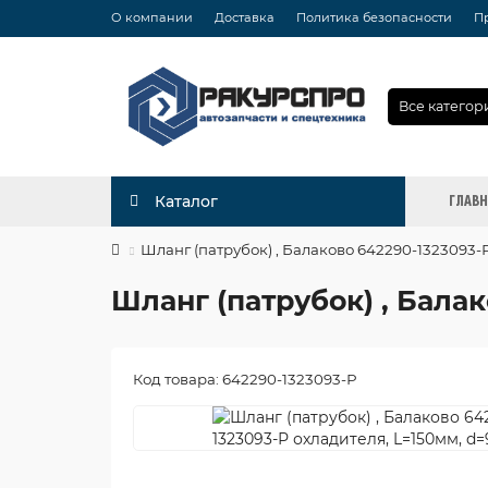
О компании
Доставка
Политика безопасности
П
Все категор
ГЛАВ
Каталог
Шланг (патрубок) , Балаково 642290-1323093-
Шланг (патрубок) , Бала
Код товара: 642290-1323093-Р