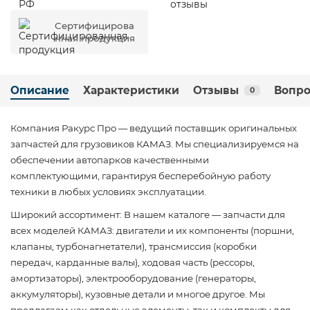
Сертифицирова
нная продукция
Описание
Характеристики
Отзывы
Вопро
0
Компания Ракурс Про — ведущий поставщик оригинальных
запчастей для грузовиков КАМАЗ. Мы специализируемся на
обеспечении автопарков качественными
комплектующими, гарантируя бесперебойную работу
техники в любых условиях эксплуатации.
Широкий ассортимент: В нашем каталоге — запчасти для
всех моделей КАМАЗ: двигатели и их компоненты (поршни,
клапаны, турбонагнетатели), трансмиссия (коробки
передач, карданные валы), ходовая часть (рессоры,
амортизаторы), электрооборудование (генераторы,
аккумуляторы), кузовные детали и многое другое. Мы
предлагаем как отдельные элементы, так и комплекты для