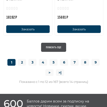
18192 Р
15691 Р
Заказать
Заказать
ПОКАЗАТЬ ЕЩЕ
1
2
3
4
5
6
7
8
9
>
>|
Показано с 1 по 12 из 167 (всего 14 страниц)
600
Баллов дарим всем за подписку на
новости! Новинки, скидки, акции.