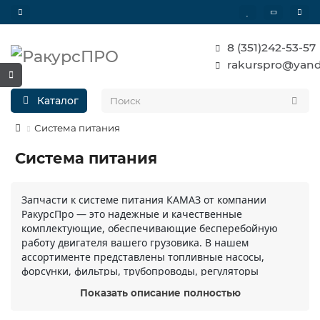
8 (351)242-53-57
rakurspro@yand
Каталог
Система питания
Система питания
Запчасти к системе питания КАМАЗ от компании
РакурсПро — это надежные и качественные
комплектующие, обеспечивающие бесперебойную
работу двигателя вашего грузовика. В нашем
ассортименте представлены топливные насосы,
форсунки, фильтры, трубопроводы, регуляторы
давления и другие важные детали, изготовленные по
Показать описание полностью
Показать описание полностью
заводским стандартам. Мы предлагаем как
оригинальные запчасти, так и проверенные аналоги,