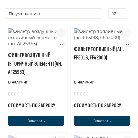
которые гарантируют высокую производительность и
долговечность системы питания в любых условиях
эксплуатации. Быстрая доставка и широкий выбор
позволяют оперативно подобрать необходимые
комплектующие, минимизируя простой техники. С
РакурсПро ваш КАМАЗ всегда в отличном техническом
состоянии!
ФИЛЬТР ТОПЛИВНЫЙ (АН.
ФИЛЬТР ВОЗДУШНЫЙ
FF5018, FF42000)
(ВТОРИЧНЫЙ ЭЛЕМЕНТ) (АН.
AF25963)
В наличии
В наличии
СТОИМОСТЬ ПО ЗАПРОСУ
СТОИМОСТЬ ПО ЗАПРОСУ
Заказать
Заказать